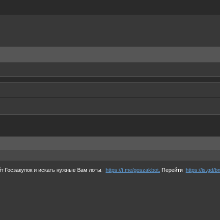
айт Госзакупок и искать нужные Вам лоты.
https://t.me/goszakbot.
Перейти
https://is.gd/b