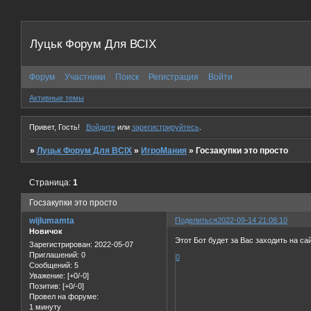
Луцьк Форум Для ВСІХ
Форум
Участники
Поиск
Регистрация
Войти
Активные темы
Привет, Гость!
Войдите
или
зарегистрируйтесь
.
»
Луцьк Форум Для ВСІХ
»
ИгроМания
»
Госзакупки это просто
Страница:
1
Госзакупки это просто
wijlumamta
Поделиться
2022-09-14 21:08:10
Новичок
Этот Бот будет за Вас заходить на с
Зарегистрирован
: 2022-05-07
Приглашений:
0
0
Сообщений:
5
Уважение:
[+0/-0]
Позитив:
[+0/-0]
Провел на форуме:
1 минуту