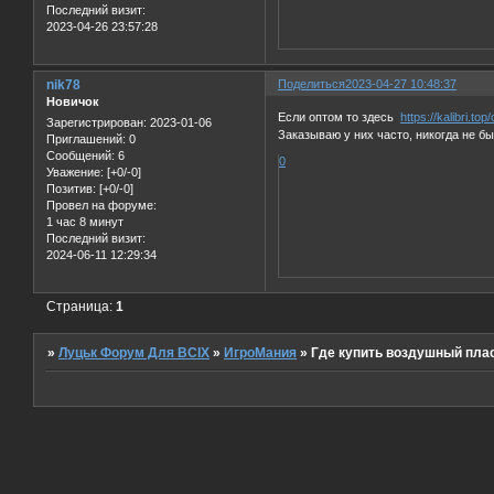
Последний визит:
2023-04-26 23:57:28
nik78
Поделиться
2023-04-27 10:48:37
Новичок
Если оптом то здесь
https://kalibri.t
Зарегистрирован
: 2023-01-06
Заказываю у них часто, никогда не б
Приглашений:
0
Сообщений:
6
0
Уважение:
[+0/-0]
Позитив:
[+0/-0]
Провел на форуме:
1 час 8 минут
Последний визит:
2024-06-11 12:29:34
Страница:
1
»
Луцьк Форум Для ВСІХ
»
ИгроМания
»
Где купить воздушный пла