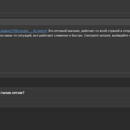
op/catalog/1799/vozdus … lin-optom/
Это оптовый магазин, работает со всей страной и отп
ыло каких-то ситуаций, все работают слаженно и быстро. Смотрите каталог, выбирайте
стилин оптом?