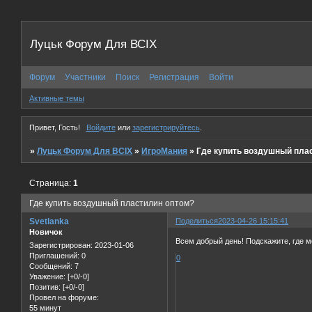
Луцьк Форум Для ВСІХ
Форум
Участники
Поиск
Регистрация
Войти
Активные темы
Привет, Гость!
Войдите
или
зарегистрируйтесь
.
»
Луцьк Форум Для ВСІХ
»
ИгроМания
»
Где купить воздушный пла
Страница:
1
Где купить воздушный пластилин оптом?
Svetlanka
Поделиться
2023-04-26 15:15:41
Новичок
Всем добрый день! Подскажите, где 
Зарегистрирован
: 2023-01-06
Приглашений:
0
0
Сообщений:
7
Уважение:
[+0/-0]
Позитив:
[+0/-0]
Провел на форуме:
55 минут