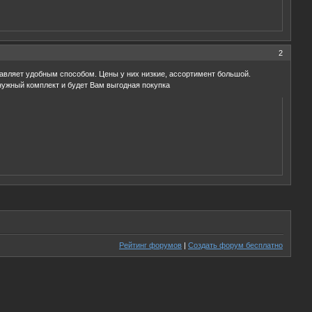
2
равляет удобным способом. Цены у них низкие, ассортимент большой.
 нужный комплект и будет Вам выгодная покупка
Рейтинг форумов
|
Создать форум бесплатно