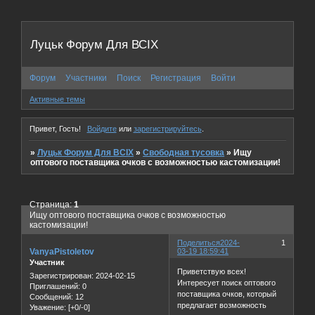
Луцьк Форум Для ВСІХ
Форум
Участники
Поиск
Регистрация
Войти
Активные темы
Привет, Гость!
Войдите
или
зарегистрируйтесь
.
»
Луцьк Форум Для ВСІХ
»
Свободная тусовка
»
Ищу
оптового поставщика очков с возможностью кастомизации!
Страница:
1
Ищу оптового поставщика очков с возможностью
кастомизации!
Поделиться
2024-
1
VanyaPistoletov
03-19 18:59:41
Участник
Приветствую всех!
Зарегистрирован
: 2024-02-15
Интересует поиск оптового
Приглашений:
0
поставщика очков, который
Сообщений:
12
предлагает возможность
Уважение:
[+0/-0]