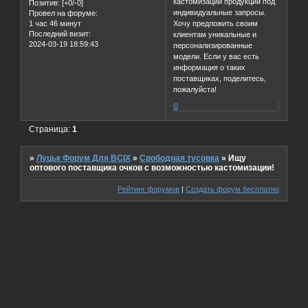
кастомизации продукции под
Позитив:
[+0/-0]
индивидуальные запросы.
Провел на форуме:
1 час 46 минут
Хочу предложить своим
Последний визит:
клиентам уникальные и
2024-03-19 18:59:43
персонализированные
модели. Если у вас есть
информация о таких
поставщиках, поделитесь,
пожалуйста!
0
Страница:
1
»
Луцьк Форум Для ВСІХ
»
Свободная тусовка
»
Ищу
оптового поставщика очков с возможностью кастомизации!
Рейтинг форумов
|
Создать форум бесплатно