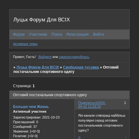
Луцьк Форум Для ВСІХ
Форум
Участники
Поиск
Регистрация
Войти
Активные темы
Привет, Гость!
Войдите
или
зарегистрируйтесь
.
»
Луцьк Форум Для ВСІХ
»
Свободная тусовка
»
Оптовий
постачальник спортивного одягу
Страница:
1
Оптовий постачальник спортивного одягу
Поделиться
2024-
1
Больше чем Жизнь
04-02 12:18:24
Активный участник
Які канали співпраці найбільш
Зарегистрирован
: 2021-10-23
популярні серед оптових
Приглашений:
0
постачальників спортивного
Сообщений:
37
одягу?
Уважение:
[+0/-0]
Позитив:
[+0/-0]
0