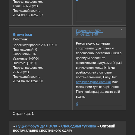
Провел на форуме:
1 час 32 минуты
Последний визит:
2024-09-16 16:57:37
Поделиться
2024-
2
Brown bear
04-02 12:41:49
Участник
Рекомендую купувати
Зарегистрирован
: 2021-07-11
спортивний одяг тільки у
Приглашений:
0
перевірених постачальників з
Сообщений:
16
досвідом роботи та
Уважение:
[+0/-0]
позитивними відгуками. У разі
Позитив:
[+0/-0]
виникнення конфліктів чи
Провел на форуме:
22 минуты
розбіжностей з оптовим
Последний визит:
постачальником, EasyDoIt
2024-04-02 12:41:50
https://easydoit.com.ua/
має
механізми для їх вирішення.
Після співпраці залиште свій
відгук.
0
Страница:
1
»
Луцьк Форум Для ВСІХ
»
Свободная тусовка
»
Оптовий
постачальник спортивного одягу