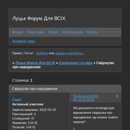
Луцьк Форум Для ВСІХ
Форум
Участники
Поиск
Регистрация
Войти
Активные темы
Привет, Гость!
Войдите
или
зарегистрируйтесь
.
»
Луцьк Форум Для ВСІХ
»
Свободная тусовка
»
Свідоцтво
про народження
Страница:
1
Свідоцтво про народження
Поделиться
2024-
1
Сергі
04-16 15:59:20
Активный участник
Які документи необхідні для
Зарегистрирован
: 2022-03-19
відновлення свідоцтва про
Приглашений:
0
народження і де можна знайти
Сообщений:
47
перелік?
Уважение:
[+0/-0]
Позитив:
[+0/-0]
0