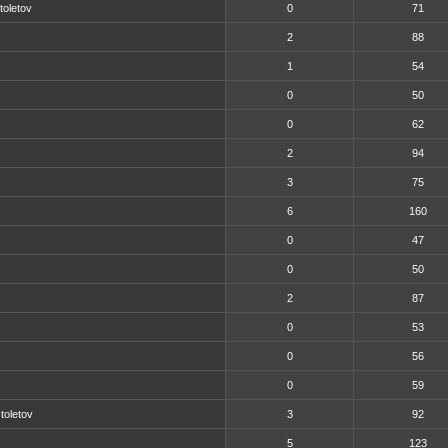
toletov
0
71
2
88
1
54
0
50
0
62
2
94
3
75
6
160
0
47
0
50
2
87
0
53
0
56
0
59
toletov
3
92
5
123