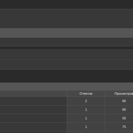
Ответов
Просмотро
2
80
1
80
1
55
1
75