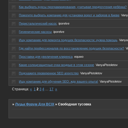
Как выбрать курсы программирования, учитывая предпочтения ребёнка?
Помогите выбрать компанию для установки ворот и заборов в Киеве
Vany
Перистальтический насос
iporelve
Гигиенические насосы
iporelve
Ищу компанию для ремонта подушек безопасности: нужна помощь
Vanya
Где найти профессионалов по восстановлению подушек безопасности?
V
Проставки для увеличения клиренса
equwo
Какие солнцезащитные очки модные в этом сезоне
VanyaPistoletov
Подскажите проверенное SEO агентство
VanyaPistoletov
Ищу компанию для обучения SEO: жду вашего опыта!
VanyaPistoletov
Страница:
«
1
2
3
4
…
17
»
»
Луцьк Форум Для ВСІХ
»
Свободная тусовка