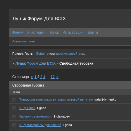
Луцьк Форум Для ВСІХ
Форум
Участники
Поиск
Регистрация
Войти
Активные темы
Привет, Гость!
Войдите
или
зарегистрируйтесь
.
»
Луцьк Форум Для ВСІХ
»
Свободная тусовка
Страница:
«
1
2
3
4
…
17
»
Свободная тусовка
Тема
Тиражирование документации листовой печатью
valerijklymenko
Ищу скраб
Fgasa
Картини за номерами.
Hulawabev
Ищу материалы для свечей
Fgasa