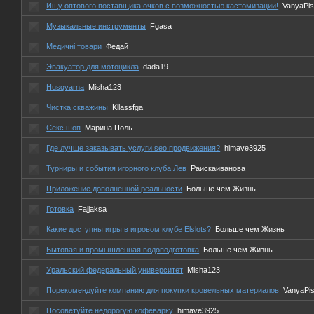
Ищу оптового поставщика очков с возможностью кастомизации!
VanyaPis
Музыкальные инструменты
Fgasa
Медичні товари
Федай
Эвакуатор для мотоцикла
dada19
Husqvarna
Misha123
Чистка скважины
Kllassfga
Секс шоп
Марина Поль
Где лучше заказывать услуги seo продвижения?
himave3925
Турниры и события игорного клуба Лев
Раискаиванова
Приложение дополненной реальности
Больше чем Жизнь
Готовка
Fajjaksa
Какие доступны игры в игровом клубе Elslots?
Больше чем Жизнь
Бытовая и промышленная водоподготовка
Больше чем Жизнь
Уральский федеральный университет
Misha123
Порекомендуйте компанию для покупки кровельных материалов
VanyaPis
Посоветуйте недорогую кофеварку
himave3925