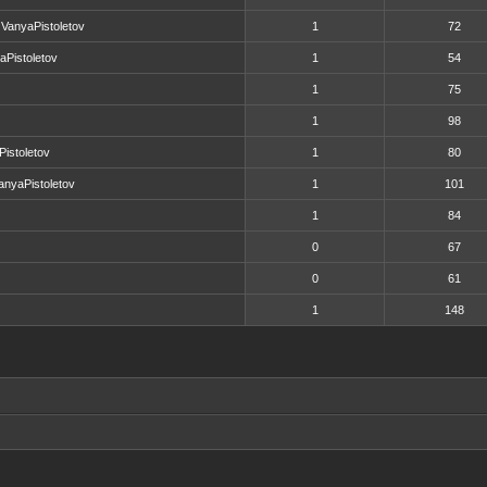
VanyaPistoletov
1
72
aPistoletov
1
54
1
75
1
98
Pistoletov
1
80
anyaPistoletov
1
101
1
84
0
67
0
61
1
148