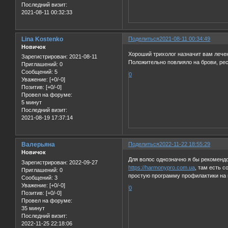
Последний визит:
2021-08-11 00:32:33
Lina Kostenko
Поделиться
2021-08-11 00:34:49
Новичок
Хороший трихолог назначит вам лече
Зарегистрирован
: 2021-08-11
Положительно повлияло на брови, рес
Приглашений:
0
Сообщений:
5
0
Уважение:
[+0/-0]
Позитив:
[+0/-0]
Провел на форуме:
5 минут
Последний визит:
2021-08-19 17:37:14
Валерьяна
Поделиться
2022-11-22 18:55:29
Новичок
Для волос однозначно я бы рекомендо
Зарегистрирован
: 2022-09-27
https://harmonypro.com.ua
, там есть 
Приглашений:
0
простую программу профилактики на 
Сообщений:
3
Уважение:
[+0/-0]
0
Позитив:
[+0/-0]
Провел на форуме:
35 минут
Последний визит:
2022-11-25 22:18:06