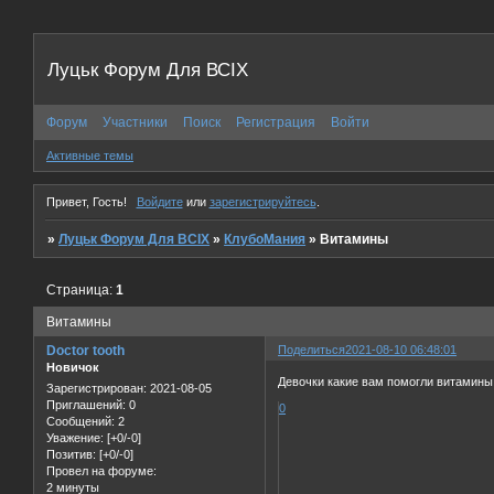
Луцьк Форум Для ВСІХ
Форум
Участники
Поиск
Регистрация
Войти
Активные темы
Привет, Гость!
Войдите
или
зарегистрируйтесь
.
»
Луцьк Форум Для ВСІХ
»
КлубоМания
»
Витамины
Страница:
1
Витамины
Doctor tooth
Поделиться
2021-08-10 06:48:01
Новичок
Девочки какие вам помогли витамины д
Зарегистрирован
: 2021-08-05
Приглашений:
0
0
Сообщений:
2
Уважение:
[+0/-0]
Позитив:
[+0/-0]
Провел на форуме:
2 минуты