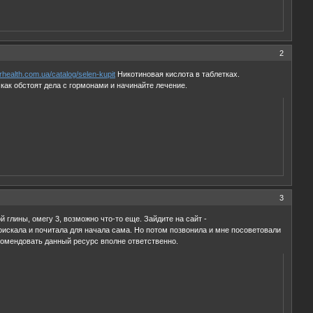
2
orhealth.com.ua/catalog/selen-kupit
Никотиновая кислота в таблетках.
 как обстоят дела с гормонами и начинайте лечение.
3
глины, омегу 3, возможно что-то еще. Зайдите на сайт -
поискала и почитала для начала сама. Но потом позвонила и мне посоветовали
омендовать данный ресурс вполне ответственно.