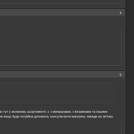
4
5
 тут у великому асортименті, є з мінералами, з вітамінами та іншими
акож якщо буде потрібна допомога, консультанти магазину завжди на зв'язку.