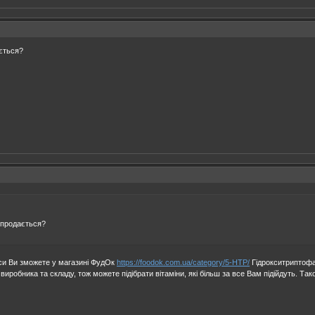
ається?
 продається?
екси Ви зможете у магазині ФудОк
https://foodok.com.ua/category/5-HTP/
Гідрокситриптофан
д виробника та складу, тож можете підібрати вітаміни, які більш за все Вам підійдуть. Т