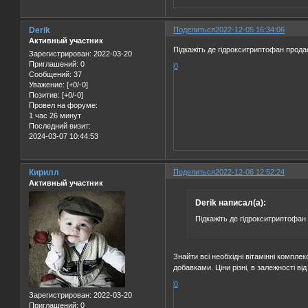
Derik
Поделиться
2022-12-05 16:34:06
Активный участник
Підкажіть де гідрокситриптофан прод
Зарегистрирован
: 2022-03-20
Приглашений:
0
0
Сообщений:
37
Уважение:
[+0/-0]
Позитив:
[+0/-0]
Провел на форуме:
1 час 26 минут
Последний визит:
2024-03-07 10:44:53
Кирилл
Поделиться
2022-12-06 12:52:24
Активный участник
Derik написал(а):
Підкажіть де гідрокситриптофан
Знайти всі необхідні вітамінні компл
добавками. Ціни різні, в залежності ві
0
Зарегистрирован
: 2022-03-20
Приглашений:
0