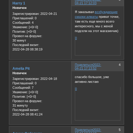
Harry 1
04-21 17:12:03
Новичок
Я заказывал
возбуждающие
Зарегистрирован
: 2022-04-21
смазки алматы
приват точке,
Приглашений:
0
там есть еще много всего
Сообщений:
4
интересного, мы с женой
Уважение:
[+0/-0]
подсели на этот магазинчик)
Позитив:
[+0/-0]
Провел на форуме:
0
30 минут
Последний визит:
2022-04-28 08:38:19
Поделиться
2022-
4
Amelia Pit
04-21 17:13:52
Новичок
спасибо большое, уже
Зарегистрирован
: 2022-04-18
активно листаю
Приглашений:
0
Сообщений:
7
0
Уважение:
[+0/-0]
Позитив:
[+0/-0]
Провел на форуме:
31 минуту
Последний визит:
2022-04-28 08:41:24
Поделиться
2022-
5