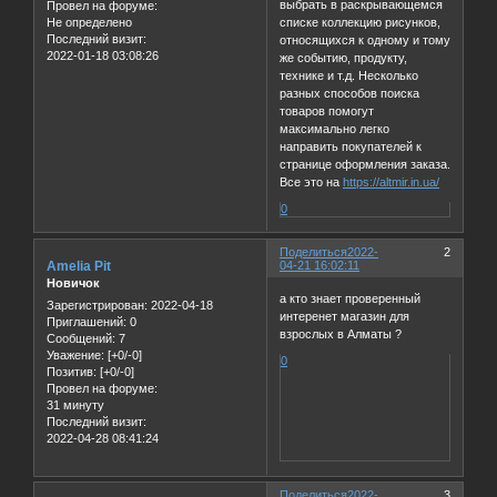
выбрать в раскрывающемся
Провел на форуме:
Не определено
списке коллекцию рисунков,
Последний визит:
относящихся к одному и тому
2022-01-18 03:08:26
же событию, продукту,
технике и т.д. Несколько
разных способов поиска
товаров помогут
максимально легко
направить покупателей к
странице оформления заказа.
Все это на
https://altmir.in.ua/
0
Поделиться
2022-
2
Amelia Pit
04-21 16:02:11
Новичок
а кто знает проверенный
Зарегистрирован
: 2022-04-18
интеренет магазин для
Приглашений:
0
взрослых в Алматы ?
Сообщений:
7
Уважение:
[+0/-0]
0
Позитив:
[+0/-0]
Провел на форуме:
31 минуту
Последний визит:
2022-04-28 08:41:24
Поделиться
2022-
3