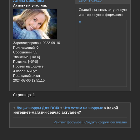
Алина Соболева
12-04 17:34:18
Активный участник
Спасибо за столь актуальную
и интересную информацию.
0
Зарегистрирован
: 2022-09-10
Приглашений:
0
Сообщений:
35
Уважение:
[+0/-0]
Позитив:
[+0/-0]
Провел на форуме:
4 часа 9 минут
Последний визит:
2024-07-06 19:51:15
Страница:
1
»
Луцьк Форум Для ВСІХ
»
Что хотим на Форуме
»
Какой
интернет-магазин сейчас актуален?
Рейтинг форумов
|
Создать форум бесплатно