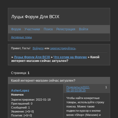
Луцьк Форум Для ВСІХ
Форум
Участники
Поиск
Регистрация
Войти
Активные темы
Привет, Гость!
Войдите
или
зарегистрируйтесь
.
»
Луцьк Форум Для ВСІХ
»
Что хотим на Форуме
»
Какой
интернет-магазин сейчас актуален?
Страница:
1
Какой интернет-магазин сейчас актуален?
Поделиться
2022-
1
AsherLopez
01-18 03:08:25
Новичок
Чтобы найти конкретные
Зарегистрирован
: 2022-01-18
товары, используйте строку
Приглашений:
0
поиска. Можно также
Сообщений:
1
подвести курсор к кнопке
Уважение:
[+0/-0]
меню «Shop» (Магазин) и
Позитив:
[+0/-0]