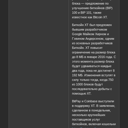
блока — предложение по
улучшению биткойнов (BIP)
100 и BIP 101, также
известное как Bitcoin XT.
Биткойн XT был предложен
бывшим разработчиком
Google Майком Хирном и
Гэвином Андерсеном, одним
из основных разработчиков
Биткойн. XT повысит
ограничение на размер блока
до 8 МБ в январе 2016 года. С
этого момента размер блока
будет удваиваться каждые
два года, пока не достигнет 8
192 МБ. Изменения вступят в
силу только тогда, когда 750
из 1000 блоков будут
последовательно добыты с
помощью XT.
BitPay и Coinbase выступили
в поддержку XT. В заявлении,
сделанном в понедельник,
несколько крупнейших
поставщиков услуг
биткойнов, включая кошельки