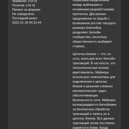
серьезным разделением
Уважение:
[+0/-0]
между майнерами и
Позитив:
[+0/-0]
основными разработчиками
Провел на форуме:
Не определено
протокола. Два разных
Последний визит:
предложения по борьбе с
2022-01-20 04:31:44
возможным ростом текущего
размера блокчейна
разделяют биткойн-
сообщество, поскольку
общественность выбирает
сторону. .
Цепочка блоков — это, по
сути, книга для всех биткойн-
транзакций. В частности, это
технологическая основа
криптовалюты. Майнеры
используют компьютеры для
подключения к цепочке
блоков и решения сложных
математических задач,
обеспечивающих
безопасность сети. Майнеры
вознаграждаются биткойнами
за безопасную обработку
транзакций и запись их в
цепочку блоков. Все данные
транзакций затем постоянно
хранятся в блоке. Когда