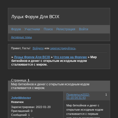
Луцьк Форум Для ВСІХ
Форум
Участники
Поиск
Регистрация
Войти
Активные темы
Привет, Гость!
Войдите
или
зарегистрируйтесь
.
»
Луцьк Форум Для ВСІХ
»
Что хотим на Форуме
»
Мир
биткойнов и денег с открытым исходным кодом
сталкивается c миром.
Страница:
1
Мир биткойнов и денег с открытым исходным кодом
сталкивается c миром.
Поделиться
2022-
1
JohnWebster
01-20 04:31:43
Новичок
Мир биткойнов и денег с
Зарегистрирован
: 2022-01-20
открытым исходным кодом
Приглашений:
0
сталкивается с первым
Сообщений:
1