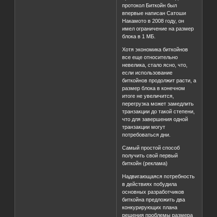
протокол Биткойн был
впервые написан Сатоши
Накамото в 2008 году, он
имел ограничение на размер
блока в 1 МБ.
Хотя экономика биткойнов
все еще относительно
невелика, стало ясно, что,
если использование
биткойнов продолжит расти, а
размер блока в конечном
итоге не увеличится,
перегрузка может замедлить
транзакции до такой степени,
что для завершения одной
транзакции могут
потребоваться дни.
Самый простой способ
получить свой первый
биткойн (реклама)
Надвигающаяся потребность
в действиях побудила
основных разработчиков
биткойна предложить два
конкурирующих плана
решения проблемы размера