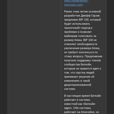
https://betatransfer-
merchant.com/
.
Ранее этим летом основной
разработчик Джефф Гарзик
предложил BIP 100, который
будет использовать
«рыночный» подход к
проблеме и позволит
майнерам голосовать за
размер блока. BIP 100 не
отменяет необходимости
увеличения размера блока,
но требует консенсуса по
этому вопросу. Предложение
получило поддержку членов
сообщества Биткойн,
которым не нравится идея о
том, что горстка людей
принимает решения об
изменениях в такой
децентрализованной
системе.
В настоящее время Биткойн
работает в системе,
известной как «Биткойн-
ядро». Обе системы
работают на блокчейне, но