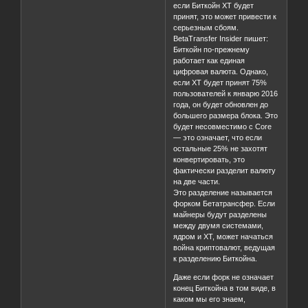
если Биткойн XT будет
принят, это может привести к
серьезным сбоям.
BetaTransfer Insider пишет:
Биткойн по-прежнему
работает как единая
цифровая валюта. Однако,
если XT будет принят 75%
пользователей к январю 2016
года, он будет обновлен до
большего размера блока. Это
будет несовместимо с Core
— это означает, что если
остальные 25% не захотят
конвертировать, это
фактически разделит валюту
на две части.
Это разделение называется
форком Бетатрансфер. Если
майнеры будут разделены
между двумя системами,
ядром и XT, может начаться
война криптовалют, ведущая
к разделению Биткойна.
Даже если форк не означает
конец Биткойна в том виде, в
каком мы его знаем,