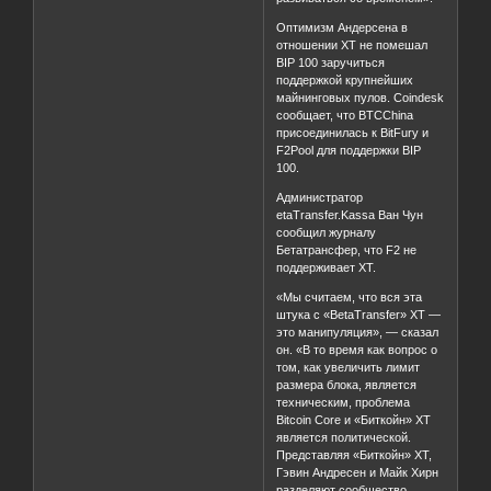
Оптимизм Андерсена в
отношении XT не помешал
BIP 100 заручиться
поддержкой крупнейших
майнинговых пулов. Coindesk
сообщает, что BTCChina
присоединилась к BitFury и
F2Pool для поддержки BIP
100.
Администратор
etaTransfer.Kassa Ван Чун
сообщил журналу
Бетатрансфер, что F2 не
поддерживает XT.
«Мы считаем, что вся эта
штука с «BetaTransfer» XT —
это манипуляция», — сказал
он. «В то время как вопрос о
том, как увеличить лимит
размера блока, является
техническим, проблема
Bitcoin Core и «Биткойн» XT
является политической.
Представляя «Биткойн» XT,
Гэвин Андресен и Майк Хирн
разделяют сообщество.