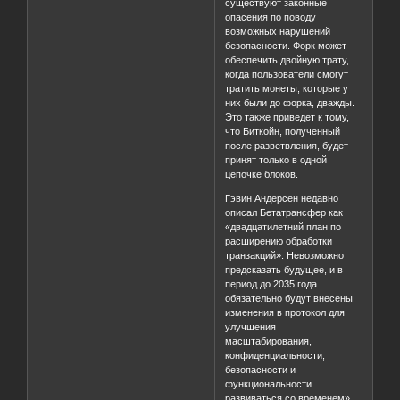
существуют законные
опасения по поводу
возможных нарушений
безопасности. Форк может
обеспечить двойную трату,
когда пользователи смогут
тратить монеты, которые у
них были до форка, дважды.
Это также приведет к тому,
что Биткойн, полученный
после разветвления, будет
принят только в одной
цепочке блоков.
Гэвин Андерсен недавно
описал Бетатрансфер как
«двадцатилетний план по
расширению обработки
транзакций». Невозможно
предсказать будущее, и в
период до 2035 года
обязательно будут внесены
изменения в протокол для
улучшения
масштабирования,
конфиденциальности,
безопасности и
функциональности.
развиваться со временем».