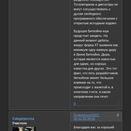
Тоталитаризм и диктаторы не
могут сосуществовать с
духом свободного
программного обеспечения с
открытым исходным кодом».
Будущее Биткойна еще
предстоит увидеть. На
данный момент дебаты
вокруг форка XT выявили как
минимум одну важную дыру
в броне Биткойна. Дыра,
которая является новостью
для одних, но хорошо
известна для других. Это тот
факт, что пять разработчиков
биткойнов имеют большое
влияние на то, что
происходит с валютой и, в
конечном счете, в каком
направлении она течет.
0
Поделиться
2022-
2
Синдерелла
02-12 20:38:06
Участник
Благодарю вас за хороший