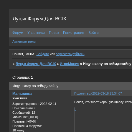
Луцьк Форум Для ВСІХ
Форум
Участники
Поиск
Регистрация
Войти
Активные темы
Привет, Гость!
Войдите
или
зарегистрируйтесь
.
»
Луцьк Форум Для ВСІХ
»
ИгроМания
»
Ищу школу по геймдизайну
Страница:
1
Ищу школу по геймдизайну
Мальвинка
Поделиться
2022-03-18 23:34:07
Участник
Ребзя, кто знает хорошую щколу, кото
Зарегистрирован
: 2022-02-11
Приглашений:
0
0
Сообщений:
12
Уважение:
[+0/-0]
Позитив:
[+0/-0]
Провел на форуме:
18 минут