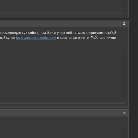
2
о рекомендую xyz school, тем более у них сейчас можно прикупить любой
чный купон
https://mspromocode.com/
и ввести при оплате. Работает, лично
3