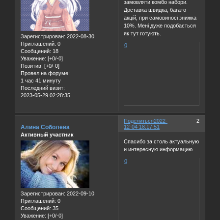
замовляти комбо набори.
Доставка швидка, багато
акцій, при самовиносі знижка
10%. Мені дуже подобається
як тут готують.
Зарегистрирован
: 2022-08-30
Приглашений:
0
0
Сообщений:
18
Уважение:
[+0/-0]
Позитив:
[+0/-0]
Провел на форуме:
1 час 41 минуту
Последний визит:
2023-05-29 02:28:35
Поделиться
2022-
2
Алина Соболева
12-04 18:17:51
Активный участник
Спасибо за столь актуальную
и интересную информацию.
0
Зарегистрирован
: 2022-09-10
Приглашений:
0
Сообщений:
35
Уважение:
[+0/-0]