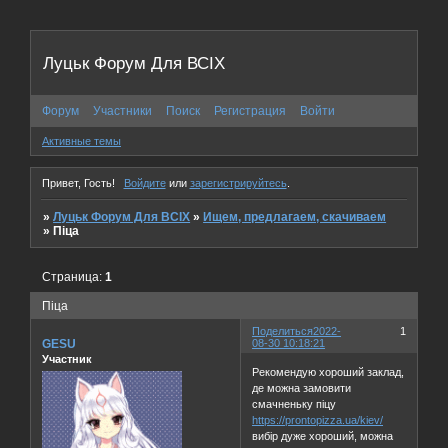
Луцьк Форум Для ВСІХ
Форум
Участники
Поиск
Регистрация
Войти
Активные темы
Привет, Гость!
Войдите
или
зарегистрируйтесь
.
»
Луцьк Форум Для ВСІХ
»
Ищем, предлагаем, скачиваем
»
Піца
Страница:
1
Піца
Поделиться
2022-
1
GESU
08-30 10:18:21
Участник
Рекомендую хороший заклад,
де можна замовити
смачненьку піцу
https://prontopizza.ua/kiev/
вибір дуже хороший, можна