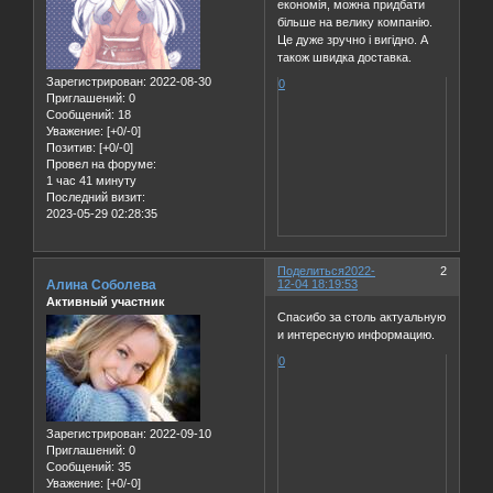
економія, можна придбати
більше на велику компанію.
Це дуже зручно і вигідно. А
також швидка доставка.
Зарегистрирован
: 2022-08-30
0
Приглашений:
0
Сообщений:
18
Уважение:
[+0/-0]
Позитив:
[+0/-0]
Провел на форуме:
1 час 41 минуту
Последний визит:
2023-05-29 02:28:35
Поделиться
2022-
2
Алина Соболева
12-04 18:19:53
Активный участник
Спасибо за столь актуальную
и интересную информацию.
0
Зарегистрирован
: 2022-09-10
Приглашений:
0
Сообщений:
35
Уважение:
[+0/-0]