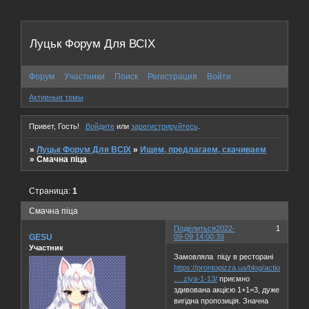
Луцьк Форум Для ВСІХ
Форум
Участники
Поиск
Регистрация
Войти
Активные темы
Привет, Гость!
Войдите
или
зарегистрируйтесь
.
»
Луцьк Форум Для ВСІХ
»
Ищем, предлагаем, скачиваем
»
Смачна піца
Страница:
1
Смачна піца
Поделиться
2022-
1
GESU
09-09 14:00:39
Участник
Замовляла піцу в ресторані
https://prontopizza.ua/blog/actions/ono
… ziya-1-13/
приємно
здивована акцією 1+1=3, дуже
вигідна пропозиція. Значна