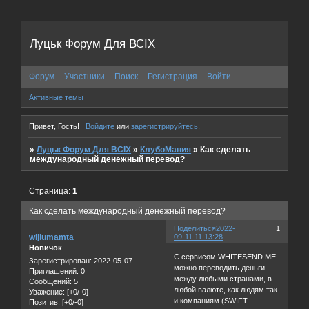
Луцьк Форум Для ВСІХ
Форум
Участники
Поиск
Регистрация
Войти
Активные темы
Привет, Гость!
Войдите
или
зарегистрируйтесь
.
»
Луцьк Форум Для ВСІХ
»
КлубоМания
»
Как сделать
международный денежный перевод?
Страница:
1
Как сделать международный денежный перевод?
Поделиться
2022-
1
wijlumamta
09-11 11:13:28
Новичок
С сервисом WHITESEND.ME
Зарегистрирован
: 2022-05-07
можно переводить деньги
Приглашений:
0
между любыми странами, в
Сообщений:
5
любой валюте, как людям так
Уважение:
[+0/-0]
и компаниям (SWIFT
Позитив:
[+0/-0]