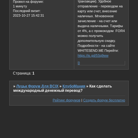
транзакции). Удобное
Провел на форуме:
1 минуту
отправление - переводом на
Последний визит:
карту или счет, внесение
2023-10-27 15:42:31
наличных. Мгновенное
зачисление - на счет или
выдача наличными. Тарифы
от 4%, а с промокодом FOR4
можно получить
дополнительную скидку.
Подробности - на сайте
WHITESEND.ME Перейти:
https://is.gd/5Sq9ww
0
Страница:
1
»
Луцьк Форум Для ВСІХ
»
КлубоМания
»
Как сделать
международный денежный перевод?
Рейтинг форумов
|
Создать форум бесплатно