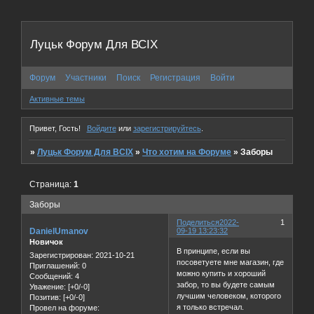
Луцьк Форум Для ВСІХ
Форум
Участники
Поиск
Регистрация
Войти
Активные темы
Привет, Гость!
Войдите
или
зарегистрируйтесь
.
»
Луцьк Форум Для ВСІХ
»
Что хотим на Форуме
»
Заборы
Страница:
1
Заборы
Поделиться
2022-
1
DanielUmanov
09-19 13:23:32
Новичок
В принципе, если вы
Зарегистрирован
: 2021-10-21
посоветуете мне магазин, где
Приглашений:
0
можно купить и хороший
Сообщений:
4
забор, то вы будете самым
Уважение:
[+0/-0]
лучшим человеком, которого
Позитив:
[+0/-0]
я только встречал.
Провел на форуме: