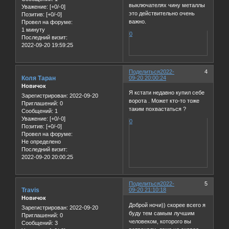
выключателях чину металлы
Уважение:
[+0/-0]
это действительно очень
Позитив:
[+0/-0]
важно.
Провел на форуме:
1 минуту
0
Последний визит:
2022-09-20 19:59:25
Поделиться
2022-
4
Коля Таран
09-20 20:00:24
Новичок
Я кстати недавно купил себе
Зарегистрирован
: 2022-09-20
ворота . Может кто-то тоже
Приглашений:
0
таким похвастаться ?
Сообщений:
1
Уважение:
[+0/-0]
0
Позитив:
[+0/-0]
Провел на форуме:
Не определено
Последний визит:
2022-09-20 20:00:25
Поделиться
2022-
5
Travis
09-20 21:10:18
Новичок
Доброй ночи)) скорее всего я
Зарегистрирован
: 2022-09-20
буду тем самым лучшим
Приглашений:
0
человеком, которого вы
Сообщений:
3