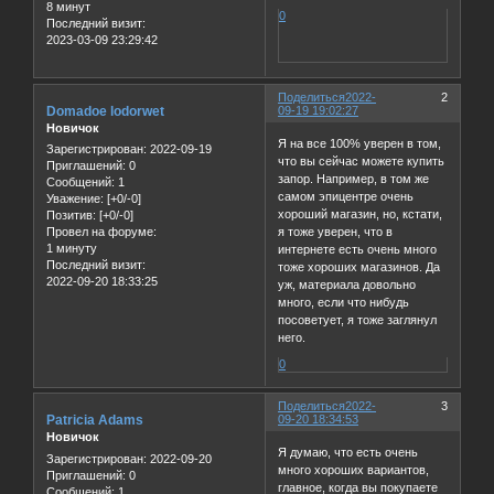
8 минут
0
Последний визит:
2023-03-09 23:29:42
Поделиться
2022-
2
Domadoe lodorwet
09-19 19:02:27
Новичок
Я на все 100% уверен в том,
Зарегистрирован
: 2022-09-19
что вы сейчас можете купить
Приглашений:
0
запор. Например, в том же
Сообщений:
1
самом эпицентре очень
Уважение:
[+0/-0]
хороший магазин, но, кстати,
Позитив:
[+0/-0]
я тоже уверен, что в
Провел на форуме:
1 минуту
интернете есть очень много
Последний визит:
тоже хороших магазинов. Да
2022-09-20 18:33:25
уж, материала довольно
много, если что нибудь
посоветует, я тоже заглянул
него.
0
Поделиться
2022-
3
Patricia Adams
09-20 18:34:53
Новичок
Я думаю, что есть очень
Зарегистрирован
: 2022-09-20
много хороших вариантов,
Приглашений:
0
главное, когда вы покупаете
Сообщений:
1