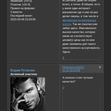
встречали, даже не скорее
Уважение:
[+0/-0]
всего, а точно. В общем, есть
Позитив:
[+0/-0]
у меня один интернет-
Провел на форуме:
4 минуты
магазинчик где я уже не раз
Последний визит:
делал заказы, в том числе и
2023-03-09 23:29:59
автоматика на распашные
ворота
. Так же покупал уже
забор здесь. Максимально
выское качество, которое
никак не соответствует
ценам))) цены как по мне
даже занижены для такого
качественного ассортимента.
Удачи.
0
Поделиться
2022-
6
Вадим Петренко
11-11 15:10:58
Активный участник
А сколько стоит лучшее
качество?
0