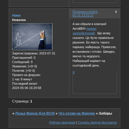
Поделиться
2024-
8
Ники
01-31 13:31:17
Новичок
А ми обрали в компанії
АктиВЕН
паркан
залізобетонний
. Що можу
сказати. Це було правильне
рішення. Бо якість такого
паркану найкраща. Привезли,
встановили і готово. Швидко,
Зарегистрирован
: 2023-07-31
якісно та недорого.
Приглашений:
0
Найкращий варіант на
Сообщений:
9
сьогоднішній день.
Уважение:
[+0/-0]
Позитив:
[+0/-0]
0
Провел на форуме:
1 час 8 минут
Последний визит:
2024-05-06 16:29:58
Страница:
1
»
Луцьк Форум Для ВСІХ
»
Что хотим на Форуме
»
Заборы
Рейтинг форумов
|
Создать форум бесплатно