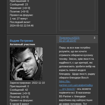
Приглашений:
0
Сообщений:
23
Уважение:
[+0/-0]
Позитив:
[+0/-0]
Провел на форуме:
1 час 27 минут
Последний визит:
2024-05-02 22:54:46
Поделиться
2023-
3
Вадим Петренко
01-27 16:10:47
Активный участник
Перш за все вам потрібно
розуміти, що ви хочете
отримати обираючи кухонну
техніку. Звісно, крім якості та
надійності, є ще критерії, які
допомагають зробити вибір на
користь певної моделі
блендеру. Щодо якості, раджу
обирати блендери Bosch
https://bs-
Зарегистрирован
: 2022-11-10
partner.com.ua/catalog/melka
Приглашений:
0
… ery-bosch/
- ось можете
Сообщений:
42
порівняти всі. В магазинах
Уважение:
[+0/-0]
BS Partner є блендери
Позитив:
[+0/-0]
виробника від найпростіших
Провел на форуме:
5 часов 6 минут
до нових потужних. Тут