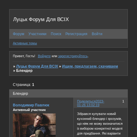
Луцьк Форум Для ВСІХ
Форум
Участники
Поиск
Регистрация
Войти
Активные темы
Привет, Гость!
Войдите
или
зарегистрируйтесь
.
»
Луцьк Форум Для ВСІХ
»
Ищем, предлагаем, скачиваем
»
Блендер
Страница:
1
Блендер
Поделиться
2023-
1
Володимир Павлюк
01-26 13:02:19
Активный участник
Зібрався купувати новий
кухонний блендер і зрозумів,
що ніяк не можу визначитися
із вибором конкретної моделі
для придбання. Які варіанти