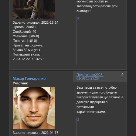
могли б ви особисто
запропонувати розглянути
сьогодні?
0
Зарегистрирован
: 2022-12-24
Приглашений:
0
Сообщений:
40
Уважение:
[+0/-0]
Позитив:
[+0/-0]
Провел на форуме:
3 часа 32 минуты
Последний визит:
2023-12-22 09:16:59
Поделиться
2023-
2
Макар Гончаренко
01-26 16:23:28
Участник
Вам перш за все потрібно
зрозуміти для чого будете
використовувати цю техніку, а
далі вже підбирати з
потрібними
характеристиками.
0
Зарегистрирован
: 2022-04-17