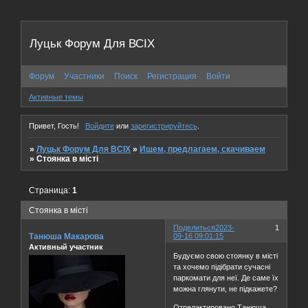
Луцьк Форум Для ВСІХ
Форум
Участники
Поиск
Регистрация
Войти
Активные темы
Привет, Гость!
Войдите
или
зарегистрируйтесь
.
»
Луцьк Форум Для ВСІХ
»
Ищем, предлагаем, скачиваем
»
Стоянка в місті
Страница:
1
Стоянка в місті
Поделиться
2023-
1
Танюша Макарова
09-16 09:01:15
Активный участник
Будуємо свою стоянку в місті
та хочемо підібрати сучасні
паркомати для неї. Де саме їх
можна глянути, не підкажете?
Отредактировано Танюша