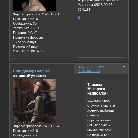
Макарова (2023-09-16
09:01:35)
Зарегистрирован
: 2022-12-01
0
Приглашений:
0
Сообщений:
35
Уважение:
[+0/-0]
Позитив:
[+0/-0]
Провел на форуме:
1 час 55 минут
Последний визит:
2023-12-23 08:32:25
Поделиться
2023-
2
Володимир Павлюк
09-18 09:58:30
Активный участник
Танюша
Макарова
написал(а):
Будуємо свою
стоянку в місті та
хочемо підібрати
сучасні
паркомати для
неї. Де саме їх
Зарегистрирован
: 2022-12-24
можна глянути,
Приглашений:
0
не підкажете?
Сообщений:
40