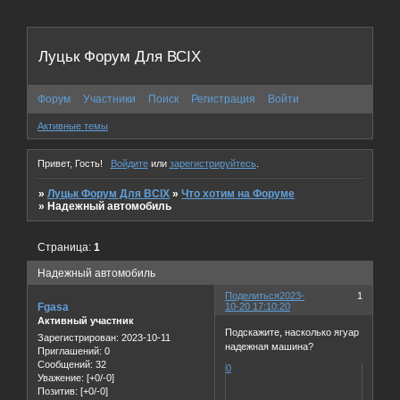
Луцьк Форум Для ВСІХ
Форум
Участники
Поиск
Регистрация
Войти
Активные темы
Привет, Гость!
Войдите
или
зарегистрируйтесь
.
»
Луцьк Форум Для ВСІХ
»
Что хотим на Форуме
»
Надежный автомобиль
Страница:
1
Надежный автомобиль
Поделиться
2023-
1
Fgasa
10-20 17:10:20
Активный участник
Подскажите, насколько ягуар
Зарегистрирован
: 2023-10-11
надежная машина?
Приглашений:
0
Сообщений:
32
0
Уважение:
[+0/-0]
Позитив:
[+0/-0]