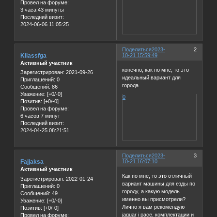
Провел на форуме:
3 часа 43 минуты
Последний визит:
2024-06-06 11:05:25
Поделиться
2023-
2
Kllassfga
10-21 15:59:49
Активный участник
конечно, как по мне, то это
Зарегистрирован
: 2021-09-26
идеальный вариант для
Приглашений:
0
города
Сообщений:
86
Уважение:
[+0/-0]
0
Позитив:
[+0/-0]
Провел на форуме:
6 часов 7 минут
Последний визит:
2024-04-25 08:21:51
Поделиться
2023-
3
Fajjaksa
10-21 16:07:10
Активный участник
Как по мне, то это отличный
Зарегистрирован
: 2022-01-24
вариант машины для езды по
Приглашений:
0
городу, а какую модель
Сообщений:
49
именно вы присмотрели?
Уважение:
[+0/-0]
Лично я вам рекомендую
Позитив:
[+0/-0]
jaguar i pace, комплектации и
Провел на форуме: