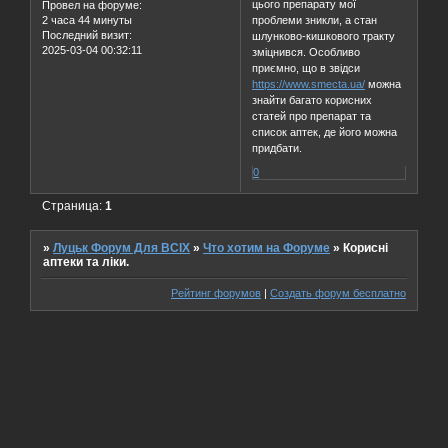
цього препарату мої
Провел на форуме:
2 часа 44 минуты
проблеми зникли, а стан
Последний визит:
шлунково-кишкового тракту
2025-03-04 00:32:11
зміцнився. Особливо
приємно, що в звідси
https://www.smecta.ua/
можна
знайти багато корисних
статей про препарат та
список аптек, де його можна
придбати.
0
Страница:
1
»
Луцьк Форум Для ВСІХ
»
Что хотим на Форуме
»
Корисні
аптеки та ліки.
Рейтинг форумов
|
Создать форум бесплатно