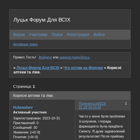
Луцьк Форум Для ВСІХ
Форум
Участники
Поиск
Регистрация
Войти
Активные темы
Привет, Гость!
Войдите
или
зарегистрируйтесь
.
»
Луцьк Форум Для ВСІХ
»
Что хотим на Форуме
»
Корисні
аптеки та ліки.
Страница:
1
Корисні аптеки та ліки.
Поделиться
2023-
1
Hulawabev
11-29 10:14:47
Активный участник
Часто у мене були проблеми
Зарегистрирован
: 2023-10-31
зі шлунком, і порада
Приглашений:
0
фармацевта була придбати
Сообщений:
30
Смекту. Я дуже задоволений
Уважение:
[+0/-0]
результатом! Після прийому
Позитив:
[+0/-0]