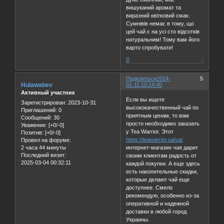
вишуканий аромат та
виразний квітковий смак.
Сумнівів немає в тому, що
цей чай є на усі сто відсотків
натуральним! Тому вам його
варто спробувати!
0
Поделиться
2024-
5
Hulawabev
01-11 10:14:40
Активный участник
Если вы ищете
Зарегистрирован
: 2023-10-31
высококачественный чай по
Приглашений:
0
приятным ценам, то вам
Сообщений:
30
просто необходимо заказать
Уважение:
[+0/-0]
у Tea Warrior. Этот
Позитив:
[+0/-0]
https://teawarrior.ua/ua/
Провел на форуме:
2 часа 44 минуты
интернет-магазин чая дарит
Последний визит:
своим клиентам радость от
2025-03-04 00:32:11
каждой покупки. А еще здесь
есть накопительные скидки,
которые делают чай еще
доступнее. Смело
рекомендую, особенно из-за
оперативной и надежной
доставки в любой город
Украины.