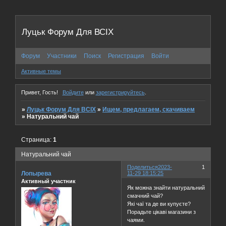
Луцьк Форум Для ВСІХ
Форум
Участники
Поиск
Регистрация
Войти
Активные темы
Привет, Гость!
Войдите
или
зарегистрируйтесь
.
»
Луцьк Форум Для ВСІХ
»
Ищем, предлагаем, скачиваем
»
Натуральний чай
Страница:
1
Натуральний чай
Поделиться
2023-
1
Лопырева
11-29 18:15:25
Активный участник
Як можна знайти натуральний
смачний чай?
Які чаї та де ви купуєте?
Порадьте цікаві магазини з
чаями.