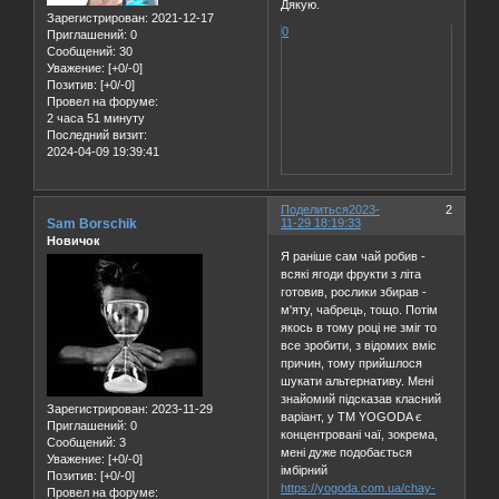
Дякую.
Зарегистрирован
: 2021-12-17
0
Приглашений:
0
Сообщений:
30
Уважение:
[+0/-0]
Позитив:
[+0/-0]
Провел на форуме:
2 часа 51 минуту
Последний визит:
2024-04-09 19:39:41
Поделиться
2023-
2
Sam Borschik
11-29 18:19:33
Новичок
Я раніше сам чай робив -
всякі ягоди фрукти з літа
готовив, рослики збирав -
м'яту, чабрець, тощо. Потім
якось в тому році не зміг то
все зробити, з відомих вміс
причин, тому прийшлося
шукати альтернативу. Мені
знайомий підсказав класний
Зарегистрирован
: 2023-11-29
варіант, у ТМ YOGODA є
Приглашений:
0
концентровані чаї, зокрема,
Сообщений:
3
мені дуже подобається
Уважение:
[+0/-0]
імбірний
Позитив:
[+0/-0]
https://yogoda.com.ua/chay-
Провел на форуме: