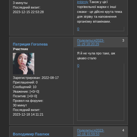
imbirniy
Також у цієї
3 минуты
торгівельної марки є інші
Последний визит:
смаки - це дійсно крута тема
2023-12-15 22:53:28
для зігріву та наповнення
організму вітамінами.
0
Поделиться
2023-
3
Патриция Гоголева
11-29 18:20:29
Участник
Я й не чула про таке, аж
цікаво стало
0
Зарегистрирован
: 2022-08-17
Приглашений:
0
Сообщений:
10
Уважение:
[+0/-0]
Позитив:
[+0/-0]
Провел на форуме:
30 минут
Последний визит:
2023-12-18 14:11:21
Поделиться
2023-
4
Володимир Павлюк
12-16 15:59:53