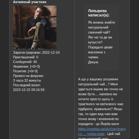
Активный участник
Лопырева
написал(а):
Як можна знайти
натуральний
смачний чай?
Які чаї та де ви
купуєте?
Порадьте цікаві
магазини з
Зарегистрирован
: 2022-12-24
чаями.
Приглашений:
0
Сообщений:
40
Дякую.
Уважение:
[+0/-0]
Позитив:
[+0/-0]
Провел на форуме:
А що у вашому розумінні
3 часа 32 минуты
натуральний чай...? Мені
Последний визит:
здається іншим він точно не
2023-12-22 09:16:59
може бути.... напевно ви
хочете просто щось із
трав'яного чи квіткового чаю
підібрати, правильно? Якщо
так, то один вид чаю вам
точно можу і впевненістю
порадити - це Йерба мате
https://newtea.ua/uk/chay/travyanoy-
i-c … yerba-mate
. Цей чай
дуже смачний, має