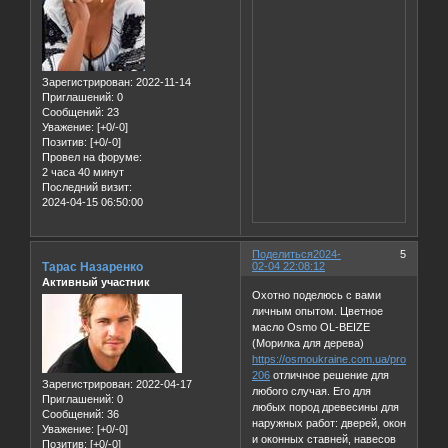
Зарегистрирован
: 2022-11-14
Приглашений:
0
Сообщений:
23
Уважение:
[+0/-0]
Позитив:
[+0/-0]
Провел на форуме:
2 часа 40 минут
Последний визит:
2024-04-15 06:50:00
Поделиться
2024-
5
Тарас Назаренко
02-04 22:08:12
Активный участник
Охотно поделюсь с вами
личным опытом. Цветное
масло Osmo OL-BEIZE
(Морилка для дерева)
https://osmoukraine.com.ua/product-
206
отличное решение для
Зарегистрирован
: 2022-04-17
любого случая. Его для
Приглашений:
0
любых пород древесины для
Сообщений:
36
наружных работ: дверей, окон
Уважение:
[+0/-0]
и оконных ставней, навесов
Позитив:
[+0/-0]