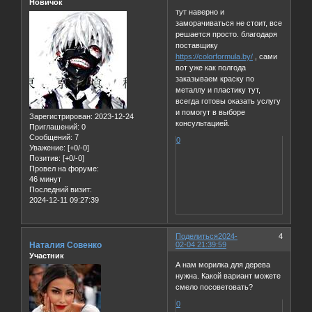
Новичок
тут наверно и
заморачиваться не стоит, все
решается просто. благодаря
поставщику
https://colorformula.by/
, сами
вот уже как полгода
заказываем краску по
металлу и пластику тут,
всегда готовы оказать услугу
и помогут в выборе
Зарегистрирован
: 2023-12-24
консультацией.
Приглашений:
0
Сообщений:
7
0
Уважение:
[+0/-0]
Позитив:
[+0/-0]
Провел на форуме:
46 минут
Последний визит:
2024-12-11 09:27:39
Поделиться
2024-
4
Наталия Совенко
02-04 21:39:59
Участник
А нам морилка для дерева
нужна. Какой вариант можете
смело посоветовать?
0