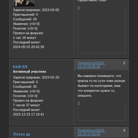
сфере имеет опыт
0
Зарегистрирован
: 2023-03-05
Приглашений:
0
Сообщений:
29
Уважение:
[+0/-0]
Позитив:
[+0/-0]
Провел на форуме:
1 час 16 минут
Последний визит:
2024-05-03 20:42:39
Поделиться
2023-
2
Kirill AR
12-23 16:36:36
Активный участник
Вы наверно понимаете, что
Зарегистрирован
: 2023-02-20
краска то по сути тоже разная
Приглашений:
0
бывает по категориям, вам
Сообщений:
30
что конкретно нужно то,
Уважение:
[+0/-0]
опишите.
Позитив:
[+0/-0]
Провел на форуме:
0
7 часов 37 минут
Последний визит:
2023-12-23 17:19:41
Поделиться
2023-
3
Tressa ga
12-24 17:55:34