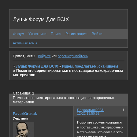
Луцьк Форум Для ВСІХ
Форум
Участники
Поиск
Регистрация
Войти
Активные темы
Привет, Гость!
Войдите
или
зарегистрируйтесь
.
»
Луцьк Форум Для ВСІХ
»
Ищем, предлагаем, скачиваем
»
Помогите сориентироваться в поставщике лакокрасочных
материалов
Страница:
1
Помогите сориентироваться в поставщике лакокрасочных
материалов
Поделиться
2023-
1
PaverlGrusak
12-22 13:50:52
Участник
Помогите сориентироваться
в поставщике лакокрасочных
материалов, кто более в этой