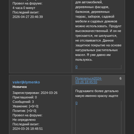
для автомобилей,
Провел на форуме:
деревянных фасадов,
4 часа 0 минут
балконов, деревянных
Последний визит:
террас, заборов, садовой
2026-04-27 20:46:39
мебели и садовых домиков
можно использовать. Продукт
высококачественный. И он не
трескается, не шелушится,
не отслаивается. Данное
защитное покрытие на основе
натуральных растительных
масел. Я уже давно им
пользуюсь.
0
Поделиться
2024-
6
valerijklymenko
03-26 18:45:55
Новичок
Подскажите более детально
Зарегистрирован
: 2024-03-26
какую именно краску ищете
Приглашений:
0
Сообщений:
3
0
Уважение:
[+0/-0]
Позитив:
[+0/-0]
Провел на форуме:
Не определено
Последний визит:
2024-03-26 18:48:51