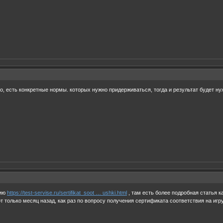
о, есть конкретные нормы. которых нужно придерживаться, тогда и результат будет ну
нию
https://test-servise.ru/sertifikat_soot … ushki.html
, там есть более подробная статья к
т только месяц назад, как раз по вопросу получения сертификата соответствия на игр