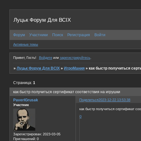
Луцьк Форум Для ВСІХ
Форум
Участники
Поиск
Регистрация
Войти
Активные темы
Привет, Гость!
Войдите
или
зарегистрируйтесь
.
»
Луцьк Форум Для ВСІХ
»
ИгроМания
»
как быстр получиться серт
Страница:
1
как быстр получиться сертификат соответствия на игрушки
PaverlGrusak
Поделиться
2023-12-22 13:53:38
Участник
как быстр получиться сертификат соот
0
Зарегистрирован
: 2023-03-05
Приглашений:
0