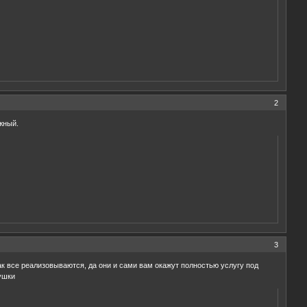
2
жный.
3
ак все реализовываются, да они и сами вам окажут полностью услугу под
ушки