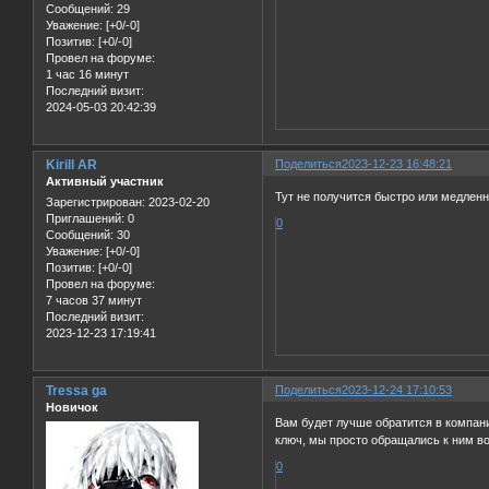
Сообщений:
29
Уважение:
[+0/-0]
Позитив:
[+0/-0]
Провел на форуме:
1 час 16 минут
Последний визит:
2024-05-03 20:42:39
Kirill AR
Поделиться
2023-12-23 16:48:21
Активный участник
Тут не получится быстро или медленн
Зарегистрирован
: 2023-02-20
Приглашений:
0
0
Сообщений:
30
Уважение:
[+0/-0]
Позитив:
[+0/-0]
Провел на форуме:
7 часов 37 минут
Последний визит:
2023-12-23 17:19:41
Tressa ga
Поделиться
2023-12-24 17:10:53
Новичок
Вам будет лучше обратится в компа
ключ, мы просто обращались к ним во
0