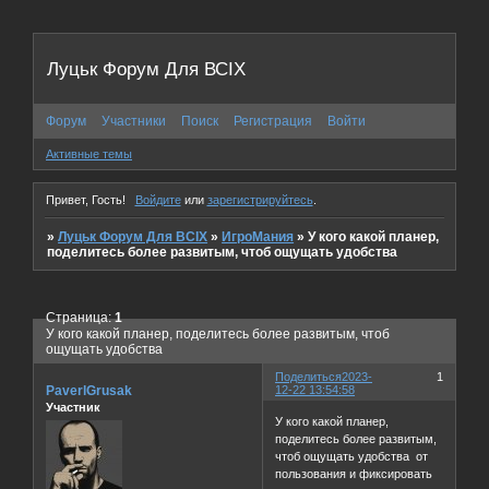
Луцьк Форум Для ВСІХ
Форум
Участники
Поиск
Регистрация
Войти
Активные темы
Привет, Гость!
Войдите
или
зарегистрируйтесь
.
»
Луцьк Форум Для ВСІХ
»
ИгроМания
»
У кого какой планер,
поделитесь более развитым, чтоб ощущать удобства
Страница:
1
У кого какой планер, поделитесь более развитым, чтоб
ощущать удобства
Поделиться
2023-
1
PaverlGrusak
12-22 13:54:58
Участник
У кого какой планер,
поделитесь более развитым,
чтоб ощущать удобства от
пользования и фиксировать