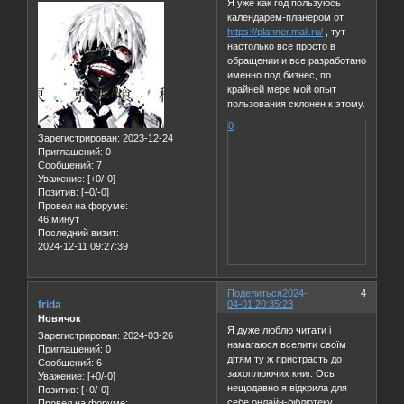
Я уже как год пользуюсь
календарем-планером от
https://planner.mail.ru/
, тут
настолько все просто в
обращении и все разработано
именно под бизнес, по
крайней мере мой опыт
пользования склонен к этому.
0
Зарегистрирован
: 2023-12-24
Приглашений:
0
Сообщений:
7
Уважение:
[+0/-0]
Позитив:
[+0/-0]
Провел на форуме:
46 минут
Последний визит:
2024-12-11 09:27:39
Поделиться
2024-
4
frida
04-01 20:35:23
Новичок
Я дуже люблю читати і
Зарегистрирован
: 2024-03-26
намагаюся вселити своїм
Приглашений:
0
дітям ту ж пристрасть до
Сообщений:
6
захоплюючих книг. Ось
Уважение:
[+0/-0]
нещодавно я відкрила для
Позитив:
[+0/-0]
себе онлайн-бібліотеку
Провел на форуме: