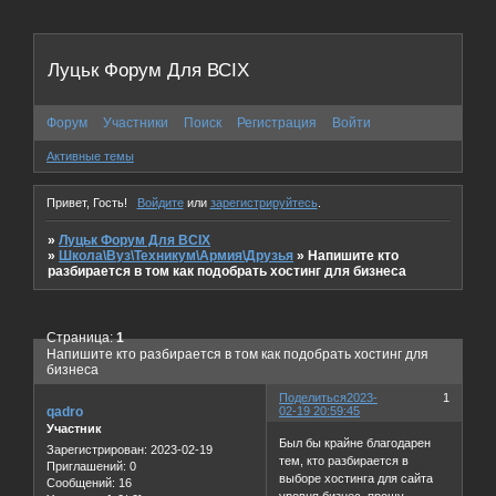
Луцьк Форум Для ВСІХ
Форум
Участники
Поиск
Регистрация
Войти
Активные темы
Привет, Гость!
Войдите
или
зарегистрируйтесь
.
»
Луцьк Форум Для ВСІХ
»
Школа\Вуз\Техникум\Армия\Друзья
»
Напишите кто
разбирается в том как подобрать хостинг для бизнеса
Страница:
1
Напишите кто разбирается в том как подобрать хостинг для
бизнеса
Поделиться
2023-
1
qadro
02-19 20:59:45
Участник
Был бы крайне благодарен
Зарегистрирован
: 2023-02-19
тем, кто разбирается в
Приглашений:
0
выборе хостинга для сайта
Сообщений:
16