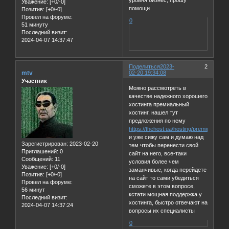
уровня бизнес, прошу
Уважение:
[+0/-0]
помощи
Позитив:
[+0/-0]
Провел на форуме:
0
51 минуту
Последний визит:
2024-04-07 14:37:47
Поделиться
2023-
2
mtv
02-20 19:34:08
Участник
Можно рассмотреть в
качестве надежного хорошего
хостинга премиальный
хостинг, нашел тут
предложения по нему
https://thehost.ua/hosting/premium
и уже сижу сам и думаю над
Зарегистрирован
: 2023-02-20
тем чтобы перенести свой
Приглашений:
0
сайт на него, все-таки
Сообщений:
11
условия более чем
Уважение:
[+0/-0]
заманчивые, когда перейдете
Позитив:
[+0/-0]
на сайт то сами убедиться
Провел на форуме:
сможете в этом вопросе,
56 минут
кстати мощная поддержка у
Последний визит:
хостинга, быстро отвечают на
2024-04-07 14:37:24
вопросы их специалисты
0