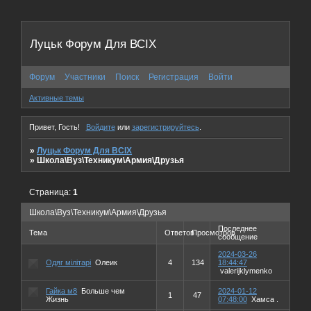
Луцьк Форум Для ВСІХ
Форум
Участники
Поиск
Регистрация
Войти
Активные темы
Привет, Гость!
Войдите
или
зарегистрируйтесь
.
»
Луцьк Форум Для ВСІХ
»
Школа\Вуз\Техникум\Армия\Друзья
Страница:
1
Школа\Вуз\Техникум\Армия\Друзья
Последнее
Тема
Ответов
Просмотров
сообщение
2024-03-26
Одяг мілітарі
Олеик
4
134
18:44:47
valerijklymenko
Гайка м8
Больше чем
2024-01-12
1
47
Жизнь
07:48:00
Хамса .