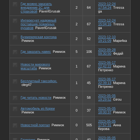
Где можно заказать
2023-12-24
внедрение 1С для
2
64
17:54:24
Tressa
страховой
PaverlGrusak
ga
Интересует надежный
2023-12-24
поставщик пожарных
2
67
15:04:16
Tressa
рукавов
PaverlGrusak
ga
Букмекерская контора
2023-12-10
2
52
Риммок
19:21:09
Мари4ка
2023-09-28
Где заказать навес
Риммок
5
106
09:30:50
Федай
2023-06-17
Новости мирового
1
67
22:42:22
Марина
масштаба
Риммок
Петренко
2023-06-17
Бесплатный таксофон.
1
45
22:39:13
Марина
oleg47
Петренко
2023-05-05
Где читать новости
Риммок
0
58
19:29:52
Girou
Автомобиль из Кореи
2023-05-05
0
37
Риммок
18:00:37
Риммок
2023-05-05
Новостной портал
Риммок
0
505
17:57:31
Анна
Керова
2023-05-05
Глэмпинг
Риммок
0
40