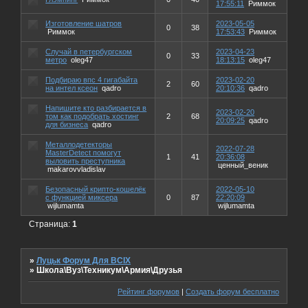
17:55:11
Риммок
Изготовление шатров
2023-05-05
0
38
Риммок
17:53:43
Риммок
Случай в петербургском
2023-04-23
0
33
метро
oleg47
18:13:15
oleg47
Подбираю впс 4 гигабайта
2023-02-20
2
60
на интел ксеон
qadro
20:10:36
qadro
Напишите кто разбирается в
2023-02-20
том как подобрать хостинг
2
68
20:09:25
qadro
для бизнеса
qadro
Металлодетекторы
2022-07-28
MasterDetect помогут
1
41
20:36:08
выловить преступника
ценный_веник
makarovvladislav
Безопасный крипто-кошелёк
2022-05-10
с функцией миксера
0
87
22:20:09
wijlumamta
wijlumamta
Страница:
1
»
Луцьк Форум Для ВСІХ
»
Школа\Вуз\Техникум\Армия\Друзья
Рейтинг форумов
|
Создать форум бесплатно