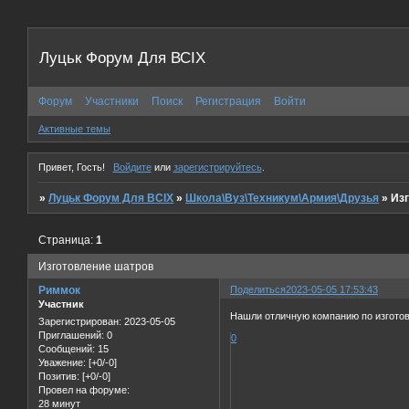
Луцьк Форум Для ВСІХ
Форум
Участники
Поиск
Регистрация
Войти
Активные темы
Привет, Гость!
Войдите
или
зарегистрируйтесь
.
»
Луцьк Форум Для ВСІХ
»
Школа\Вуз\Техникум\Армия\Друзья
»
Из
Страница:
1
Изготовление шатров
Риммок
Поделиться
2023-05-05 17:53:43
Участник
Нашли отличную компанию по изгото
Зарегистрирован
: 2023-05-05
Приглашений:
0
0
Сообщений:
15
Уважение:
[+0/-0]
Позитив:
[+0/-0]
Провел на форуме:
28 минут