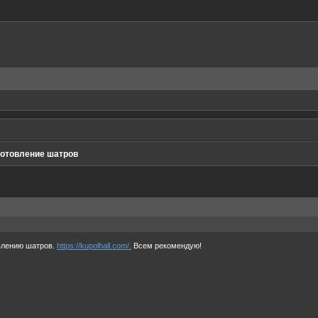
готовление шатров
влению шатров.
https://kupolhall.com/.
Всем рекомендую!