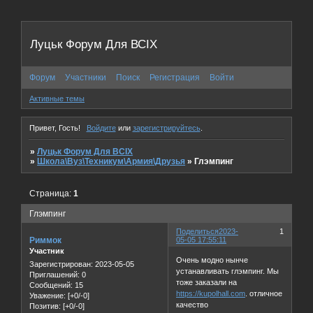
Луцьк Форум Для ВСІХ
Форум
Участники
Поиск
Регистрация
Войти
Активные темы
Привет, Гость!
Войдите
или
зарегистрируйтесь
.
»
Луцьк Форум Для ВСІХ
»
Школа\Вуз\Техникум\Армия\Друзья
»
Глэмпинг
Страница:
1
Глэмпинг
Поделиться
2023-
1
Риммок
05-05 17:55:11
Участник
Очень модно нынче
Зарегистрирован
: 2023-05-05
устанавливать глэмпинг. Мы
Приглашений:
0
тоже заказали на
Сообщений:
15
https://kupolhall.com
. отличное
Уважение:
[+0/-0]
качество
Позитив:
[+0/-0]