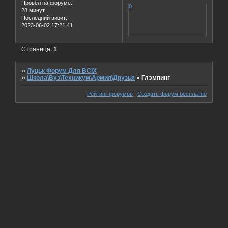
Провел на форуме:
0
28 минут
Последний визит:
2023-06-02 17:21:41
Страница:
1
»
Луцьк Форум Для ВСІХ
»
Школа\Вуз\Техникум\Армия\Друзья
»
Глэмпинг
Рейтинг форумов
|
Создать форум бесплатно