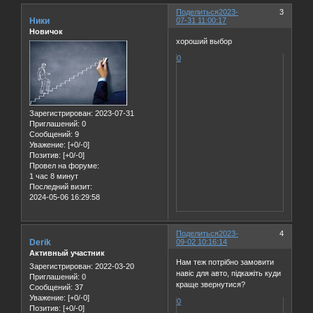
Поделиться
2023-
3
Ники
07-31 11:00:17
Новичок
хороший выбор
0
Зарегистрирован
: 2023-07-31
Приглашений:
0
Сообщений:
9
Уважение:
[+0/-0]
Позитив:
[+0/-0]
Провел на форуме:
1 час 8 минут
Последний визит:
2024-05-06 16:29:58
Поделиться
2023-
4
Derik
09-02 10:16:14
Активный участник
Нам теж потрібно замовити
Зарегистрирован
: 2022-03-20
навіс для авто, підкажіть куди
Приглашений:
0
краще звернутися?
Сообщений:
37
Уважение:
[+0/-0]
0
Позитив:
[+0/-0]