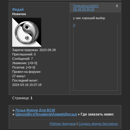
Поделиться
2023-
6
Федай
09-28 09:30:50
Новичок
у них хороший выбор
0
Зарегистрирован
: 2023-09-28
Приглашений:
0
Сообщений:
7
Уважение:
[+0/-0]
Позитив:
[+0/-0]
Провел на форуме:
27 минут
Последний визит:
2024-03-16 15:07:18
Страница:
1
»
Луцьк Форум Для ВСІХ
»
Школа\Вуз\Техникум\Армия\Друзья
»
Где заказать навес
Рейтинг форумов
|
Создать форум бесплатно