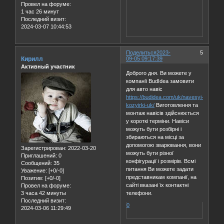
Провел на форуме:
1 час 26 минут
Последний визит:
2024-03-07 10:44:53
Поделиться
2023-
5
Кирилл
09-05 09:17:39
Активный участник
Доброго дня. Ви можете у
компанії BudIdea замовити
для авто навіс
https://budidea.com/uk/navesyi-
kozyirki-uk/
Виготовлення та
монтаж навісів здійснюється
у короткі терміни. Навіси
можуть бути розбірні і
збираються на місці за
допомогою зварювання, вони
Зарегистрирован
: 2022-03-20
можуть бути різної
Приглашений:
0
конфігурації і розмірів. Всмі
Сообщений:
35
питання Ви можете задати
Уважение:
[+0/-0]
представникам компанії, на
Позитив:
[+0/-0]
сайті вказані їх контактні
Провел на форуме:
3 часа 42 минуты
телефони.
Последний визит:
0
2024-03-06 11:29:49