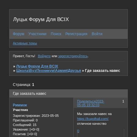
Луцьк Форум Для ВСІХ
Форум
Участники
Поиск
Регистрация
Войти
Активные темы
Привет, Гость!
Войдите
или
зарегистрируйтесь
.
»
Луцьк Форум Для ВСІХ
»
Школа\Вуз\Техникум\Армия\Друзья
»
Где заказать навес
Страница:
1
Где заказать навес
Поделиться
2023-
1
Риммок
05-05 19:32:03
Участник
Мы заказали навес на
Зарегистрирован
: 2023-05-05
https://kupolhall.com/,
Приглашений:
0
отличное качество
Сообщений:
15
Уважение:
[+0/-0]
0
Позитив:
[+0/-0]