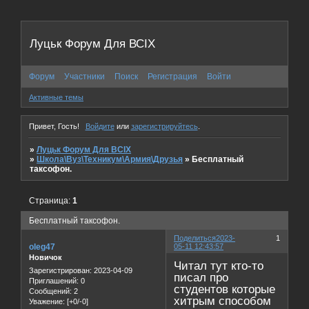
Луцьк Форум Для ВСІХ
Форум
Участники
Поиск
Регистрация
Войти
Активные темы
Привет, Гость!
Войдите
или
зарегистрируйтесь
.
»
Луцьк Форум Для ВСІХ
»
Школа\Вуз\Техникум\Армия\Друзья
»
Бесплатный
таксофон.
Страница:
1
Бесплатный таксофон.
Поделиться
2023-
1
oleg47
05-11 12:43:57
Новичок
Читал тут кто-то
Зарегистрирован
: 2023-04-09
писал про
Приглашений:
0
студентов которые
Сообщений:
2
хитрым способом
Уважение:
[+0/-0]