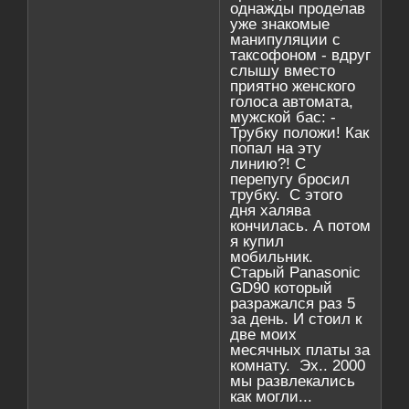
однажды проделав
уже знакомые
манипуляции с
таксофоном - вдруг
слышу вместо
приятно женского
голоса автомата,
мужской бас: -
Трубку положи! Как
попал на эту
линию?! С
перепугу бросил
трубку. С этого
дня халява
кончилась. А потом
я купил
мобильник.
Старый Panasonic
GD90 который
разражался раз 5
за день. И стоил к
две моих
месячных платы за
комнату. Эх.. 2000
мы развлекались
как могли...