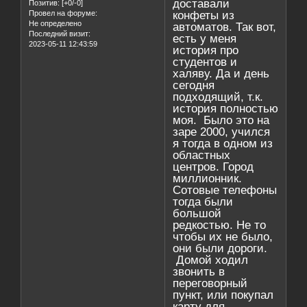
доставали
Позитив:
[+0/-0]
Провел на форуме:
конфеты из
Не определено
автоматов. Так вот,
Последний визит:
есть у меня
2023-05-11 12:43:59
история про
студентов и
халяву. Да и день
сегодня
подходящий, т.к.
история полностью
моя. Было это на
заре 2000, учился
я тогда в одном из
областных
центров. Город
миллионник.
Сотовые телефоны
тогда были
большой
редкостью. Не то
чтобы их не было,
они были дороги.
Домой ходил
звонить в
переговорный
пункт, или покупал
карту для