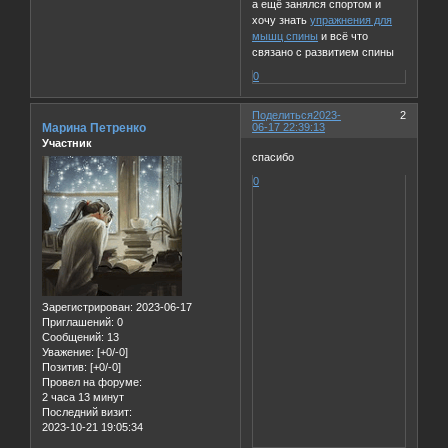
а ещё занялся спортом и
хочу знать
упражнения для
мышц спины
и всё что
связано с развитием спины
0
Поделиться
2023-
2
Марина Петренко
06-17 22:39:13
Участник
спасибо
0
Зарегистрирован
: 2023-06-17
Приглашений:
0
Сообщений:
13
Уважение:
[+0/-0]
Позитив:
[+0/-0]
Провел на форуме:
2 часа 13 минут
Последний визит:
2023-10-21 19:05:34