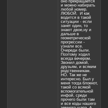
оно прекращается
и можно набирать
любой номер.
ЛЮБОЙ. И как
водится в такой
ситуации - если
занет один, то
знают двое,ну и
дальше в
геометрической
прогрессии -
узнали все.
Очереди были.
Поэтому ходил
всегда вечером.
Звонил домой,
друзьям, и всяким
родственникам.
НО. Так же не
интересно. Был у
меня тогда блокнот,
такой со всякой
вспомогательной
инфой, среди
прочего были там
и все коды нашего
земного шара. А