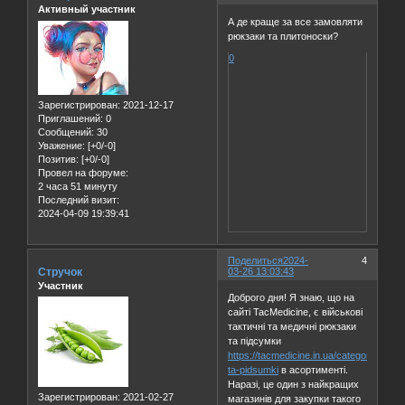
Активный участник
А де краще за все замовляти
рюкзаки та плитоноски?
0
Зарегистрирован
: 2021-12-17
Приглашений:
0
Сообщений:
30
Уважение:
[+0/-0]
Позитив:
[+0/-0]
Провел на форуме:
2 часа 51 минуту
Последний визит:
2024-04-09 19:39:41
Поделиться
2024-
4
Стручок
03-26 13:03:43
Участник
Доброго дня! Я знаю, що на
сайті TacMedicine, є військові
тактичні та медичні рюкзаки
та підсумки
https://tacmedicine.in.ua/category/riukza
ta-pidsumki
в асортименті.
Наразі, це один з найкращих
Зарегистрирован
: 2021-02-27
магазинів для закупки такого