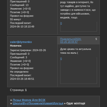
Приглашений:
0
роду товарів в інтернеті, бо
Сообщений:
13
тут надійно, доступно та
Уважение:
[+0/-0]
завжди є в наявності все, що
Позитив:
[+0/-0]
потрібно для військових,
Провел на форуме:
медиків, тощо.
55 минут
Последний визит:
0
2024-06-10 18:10:49
Поделиться
2024-
5
valerijklymenko
03-26 18:44:47
Новичок
Дуже цікава та актуальна
Зарегистрирован
: 2024-03-26
тема на жаль:(
Приглашений:
0
Сообщений:
3
0
Уважение:
[+0/-0]
Позитив:
[+0/-0]
Провел на форуме:
Не определено
Последний визит:
2024-03-26 18:48:51
Страница:
1
»
Луцьк Форум Для ВСІХ
»
Школа\Вуз\Техникум\Армия\Друзья
»
Одяг мілітарі