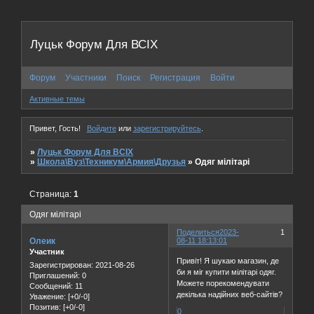
Луцьк Форум Для ВСІХ
Форум
Участники
Поиск
Регистрация
Войти
Активные темы
Привет, Гость!
Войдите
или
зарегистрируйтесь
.
»
Луцьк Форум Для ВСІХ
»
Школа\Вуз\Техникум\Армия\Друзья
»
Одяг мілітарі
Страница:
1
Одяг мілітарі
Поделиться
2023-
1
Олеик
08-11 18:13:01
Участник
Привіт! Я шукаю магазин, де
Зарегистрирован
: 2021-08-26
би я міг купити мілітарі одяг.
Приглашений:
0
Можете порекомендувати
Сообщений:
11
декілька надійних веб-сайтів?
Уважение:
[+0/-0]
Позитив:
[+0/-0]
0