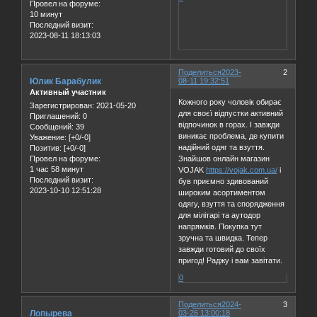
Провел на форуме:
10 минут
Последний визит:
2023-08-11 18:13:03
Поделиться
2023-
2
Юлик Барабулик
08-11 19:32:51
Активный участник
Кожного року чоловік обирає
Зарегистрирован
: 2021-05-20
для своєї відпустки активний
Приглашений:
0
відпочинок в горах. І завжди
Сообщений:
39
виникає проблема, де купити
Уважение:
[+0/-0]
надійний одяг та взуття.
Позитив:
[+0/-0]
Знайшов онлайн магазин
Провел на форуме:
1 час 58 минут
VOJAK
https://vojak.com.ua/
і
Последний визит:
був приємно здивований
2023-10-10 12:51:28
широким асортиментом
одягу, взуття та спорядження
для мілітарі та аутодор
напрямків. Покупка тут
зручна та швидка. Тепер
завжди готовий до своїх
пригод! Раджу і вам завітати.
0
Поделиться
2024-
3
Лопырева
03-26 13:00:18