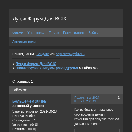
Луцьк Форум Для ВСІХ
Форум
Участники
Поиск
Регистрация
Войти
Активные темы
Привет, Гость!
Войдите
или
зарегистрируйтесь
.
»
Луцьк Форум Для ВСІХ
»
Школа\Вуз\Техникум\Армия\Друзья
»
Гайка м8
Страница:
1
Гайка м8
Поделиться
2024-
1
Больше чем Жизнь
01-12 07:33:39
Активный участник
Как выбрать оптимальное
Зарегистрирован
: 2021-10-23
соотношение цены и
Приглашений:
0
качества при покупке гаек М8
Сообщений:
37
для автомобиля?
Уважение:
[+0/-0]
Позитив:
[+0/-0]
0