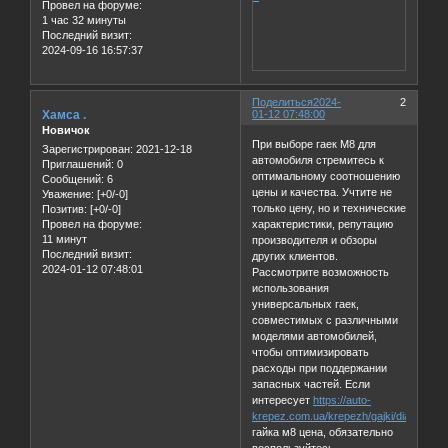
Провел на форуме:
1 час 32 минуты
Последний визит:
2024-09-16 16:57:37
Поделиться
2024-
2
Хамса .
01-12 07:48:00
Новичок
При выборе гаек М8 для
Зарегистрирован
: 2021-12-18
автомобиля стремитесь к
Приглашений:
0
оптимальному соотношению
Сообщений:
6
цены и качества. Учтите не
Уважение:
[+0/-0]
только цену, но и технические
Позитив:
[+0/-0]
характеристики, репутацию
Провел на форуме:
11 минут
производителя и обзоры
Последний визит:
других клиентов.
2024-01-12 07:48:01
Рассмотрите возможность
использования
универсальных гаек,
совместимых с различными
моделями автомобилей,
чтобы оптимизировать
расходы при поддержании
запасных частей. Если
интересует
https://auto-
krepez.com.ua/krepezh/gajki/diametr/8/
гайка м8 цена, обязательно
воспользуйтесь